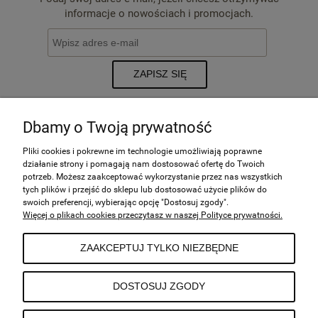
informacje o nowościach i promocjach.
ZAPISZ SIĘ
Dbamy o Twoją prywatność
POMOC
Pliki cookies i pokrewne im technologie umożliwiają poprawne
działanie strony i pomagają nam dostosować ofertę do Twoich
potrzeb. Możesz zaakceptować wykorzystanie przez nas wszystkich
tych plików i przejść do sklepu lub dostosować użycie plików do
MOJE KONTO
swoich preferencji, wybierając opcję "Dostosuj zgody".
Więcej o plikach cookies przeczytasz w naszej Polityce prywatności.
PŁATNOŚCI I DOSTAWA
ZAAKCEPTUJ TYLKO NIEZBĘDNE
INFORMACJE
DOSTOSUJ ZGODY