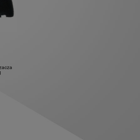
czacza
M