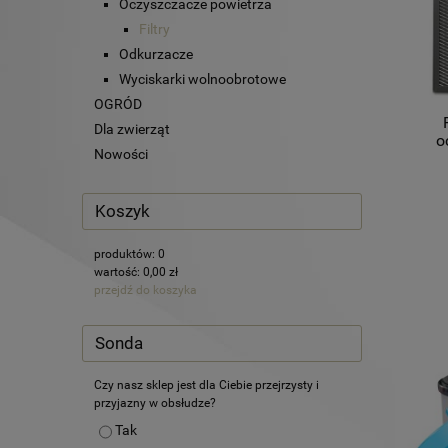
Oczyszczacze powietrza
Filtry
Odkurzacze
Wyciskarki wolnoobrotowe
OGRÓD
Dla zwierząt
o
Nowości
Koszyk
produktów:
0
wartość:
0,00 zł
przejdź do koszyka
Sonda
Czy nasz sklep jest dla Ciebie przejrzysty i
przyjazny w obsłudze?
Tak