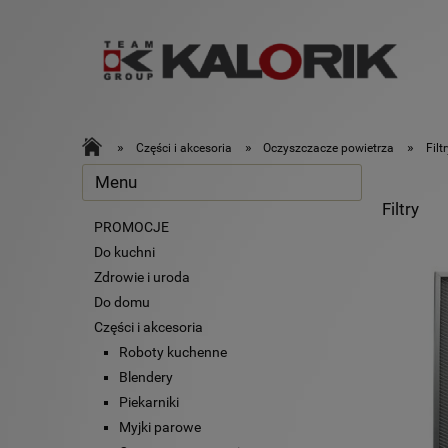
»
»
»
Części i akcesoria
Oczyszczacze powietrza
Filt
Menu
Filtry
PROMOCJE
Do kuchni
Zdrowie i uroda
Do domu
Części i akcesoria
Roboty kuchenne
Blendery
Piekarniki
Myjki parowe