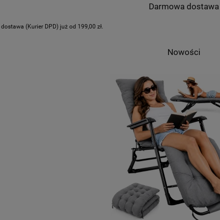
Darmowa dostawa
ostawa (Kurier DPD) już od 199,00 zł.
Nowości
telnia 28cm Czerwona PAN 2002
Kalorik Filtr 3w1 Do Oczyszczacza Powiet
AP1002
79,00 zł
49,00 zł
na regularna:
220,00 zł
Cena regularna:
199,00 zł
ajniższa cena:
49,00 zł
Najniższa cena:
99,00 zł
DO KOSZYKA
DO KOSZYKA