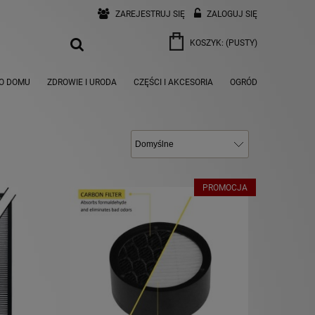
ZAREJESTRUJ SIĘ
ZALOGUJ SIĘ
KOSZYK:
(PUSTY)
O DOMU
ZDROWIE I URODA
CZĘŚCI I AKCESORIA
OGRÓD
PROMOCJA