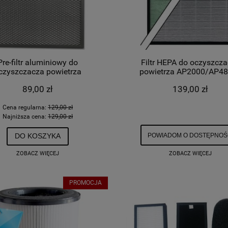
Pre-filtr aluminiowy do
Filtr HEPA do oczyszcz
czyszczacza powietrza
powietrza AP2000/AP4
AP2000/AP48871
89,00 zł
139,00 zł
Cena regularna:
129,00 zł
Najniższa cena:
129,00 zł
POWIADOM O DOSTĘPNOŚ
DO KOSZYKA
ZOBACZ WIĘCEJ
ZOBACZ WIĘCEJ
PROMOCJA