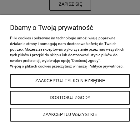
ZAPISZ SIĘ
Dbamy o Twoją prywatność
POMOC
Pliki cookies i pokrewne im technologie umożliwiają poprawne
działanie strony i pomagają nam dostosować ofertę do Twoich
potrzeb. Możesz zaakceptować wykorzystanie przez nas wszystkich
tych plików i przejść do sklepu lub dostosować użycie plików do
MOJE KONTO
swoich preferencji, wybierając opcję "Dostosuj zgody".
Więcej o plikach cookies przeczytasz w naszej Polityce prywatności.
PŁATNOŚCI I DOSTAWA
ZAAKCEPTUJ TYLKO NIEZBĘDNE
INFORMACJE
DOSTOSUJ ZGODY
ZAAKCEPTUJ WSZYSTKIE
O NAS
POKAŻ PEŁNĄ WERSJĘ STRONY