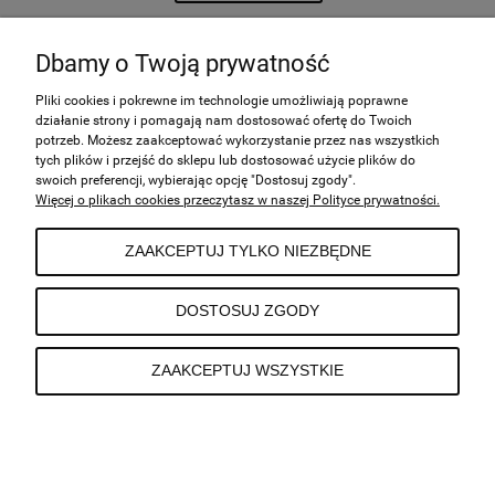
Dbamy o Twoją prywatność
POMOC
Pliki cookies i pokrewne im technologie umożliwiają poprawne
działanie strony i pomagają nam dostosować ofertę do Twoich
potrzeb. Możesz zaakceptować wykorzystanie przez nas wszystkich
tych plików i przejść do sklepu lub dostosować użycie plików do
MOJE KONTO
swoich preferencji, wybierając opcję "Dostosuj zgody".
Więcej o plikach cookies przeczytasz w naszej Polityce prywatności.
PŁATNOŚCI I DOSTAWA
ZAAKCEPTUJ TYLKO NIEZBĘDNE
INFORMACJE
DOSTOSUJ ZGODY
ZAAKCEPTUJ WSZYSTKIE
O NAS
POKAŻ PEŁNĄ WERSJĘ STRONY
Sklep internetowy Shoper.pl