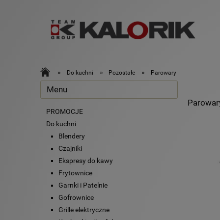
»
»
»
Do kuchni
Pozostałe
Parowary
Menu
Parowar
PROMOCJE
Do kuchni
Blendery
Czajniki
Ekspresy do kawy
Frytownice
Garnki i Patelnie
Gofrownice
Grille elektryczne