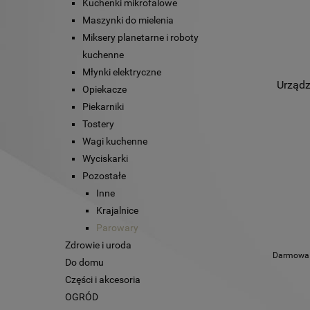
Kuchenki mikrofalowe
Maszynki do mielenia
Miksery planetarne i roboty
kuchenne
Młynki elektryczne
Urządz
Opiekacze
Piekarniki
Tostery
Wagi kuchenne
Wyciskarki
Pozostałe
Inne
Krajalnice
Parowary
Zdrowie i uroda
Darmowa d
Do domu
Części i akcesoria
OGRÓD