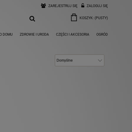
ZAREJESTRUJ SIĘ
ZALOGUJ SIĘ
KOSZYK:
(PUSTY)
O DOMU
ZDROWIE I URODA
CZĘŚCI I AKCESORIA
OGRÓD