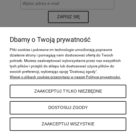
ZAPISZ SIĘ
Dbamy o Twoją prywatność
POMOC
Pliki cookies i pokrewne im technologie umożliwiają poprawne
działanie strony i pomagają nam dostosować ofertę do Twoich
potrzeb. Możesz zaakceptować wykorzystanie przez nas wszystkich
tych plików i przejść do sklepu lub dostosować użycie plików do
MOJE KONTO
swoich preferencji, wybierając opcję "Dostosuj zgody".
Więcej o plikach cookies przeczytasz w naszej Polityce prywatności.
PŁATNOŚCI I DOSTAWA
ZAAKCEPTUJ TYLKO NIEZBĘDNE
INFORMACJE
DOSTOSUJ ZGODY
ZAAKCEPTUJ WSZYSTKIE
O NAS