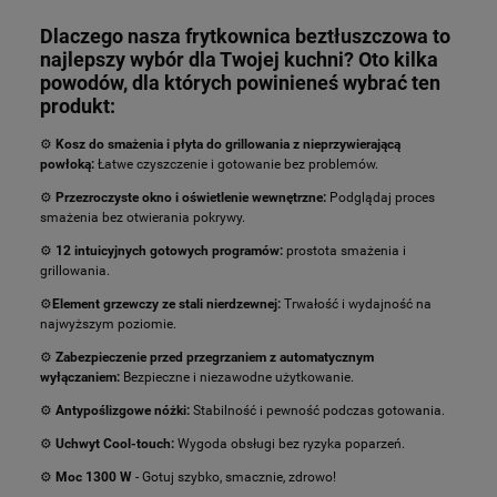
Dlaczego nasza frytkownica beztłuszczowa to
najlepszy wybór dla Twojej kuchni? Oto kilka
powodów, dla których powinieneś wybrać ten
produkt:
⚙️
Kosz do smażenia i płyta do grillowania z nieprzywierającą
powłoką:
Łatwe czyszczenie i gotowanie bez problemów.
⚙️
Przezroczyste okno i oświetlenie wewnętrzne:
Podglądaj proces
smażenia bez otwierania pokrywy.
⚙️
12 intuicyjnych gotowych programów:
prostota smażenia i
grillowania.
⚙️
Element grzewczy ze stali nierdzewnej:
Trwałość i wydajność na
najwyższym poziomie.
⚙️
Zabezpieczenie przed przegrzaniem z automatycznym
wyłączaniem:
Bezpieczne i niezawodne użytkowanie.
⚙️
Antypoślizgowe nóżki:
Stabilność i pewność podczas gotowania.
⚙️
Uchwyt Cool-touch:
Wygoda obsługi bez ryzyka poparzeń.
⚙️
Moc 1300 W
- Gotuj szybko, smacznie, zdrowo!