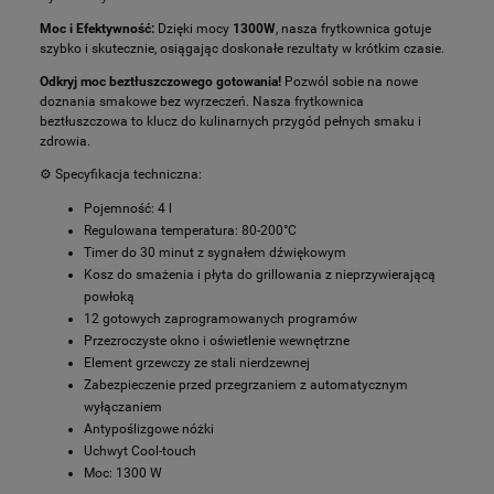
Moc i Efektywność:
Dzięki mocy
1300W
, nasza frytkownica gotuje
szybko i skutecznie, osiągając doskonałe rezultaty w krótkim czasie.
Odkryj moc beztłuszczowego gotowania!
Pozwól sobie na nowe
doznania smakowe bez wyrzeczeń. Nasza frytkownica
beztłuszczowa to klucz do kulinarnych przygód pełnych smaku i
zdrowia.
⚙️ Specyfikacja techniczna:
Pojemność: 4 l
Regulowana temperatura: 80-200°C
Timer do 30 minut z sygnałem dźwiękowym
Kosz do smażenia i płyta do grillowania z nieprzywierającą
powłoką
12 gotowych zaprogramowanych programów
Przezroczyste okno i oświetlenie wewnętrzne
Element grzewczy ze stali nierdzewnej
Zabezpieczenie przed przegrzaniem z automatycznym
wyłączaniem
Antypoślizgowe nóżki
Uchwyt Cool-touch
Moc: 1300 W