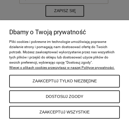
ZAPISZ SIĘ
Dbamy o Twoją prywatność
POMOC
Pliki cookies i pokrewne im technologie umożliwiają poprawne
działanie strony i pomagają nam dostosować ofertę do Twoich
potrzeb. Możesz zaakceptować wykorzystanie przez nas wszystkich
tych plików i przejść do sklepu lub dostosować użycie plików do
MOJE KONTO
swoich preferencji, wybierając opcję "Dostosuj zgody".
Więcej o plikach cookies przeczytasz w naszej Polityce prywatności.
PŁATNOŚCI I DOSTAWA
ZAAKCEPTUJ TYLKO NIEZBĘDNE
INFORMACJE
DOSTOSUJ ZGODY
ZAAKCEPTUJ WSZYSTKIE
O NAS