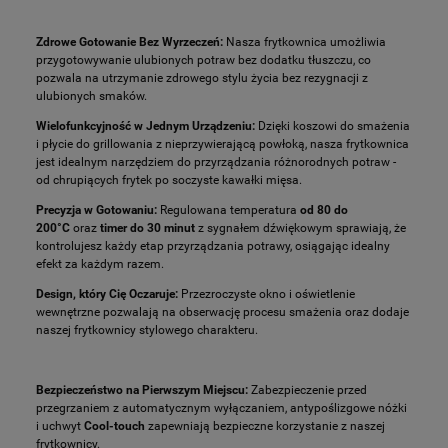
Zdrowe Gotowanie Bez Wyrzeczeń:
Nasza frytkownica umożliwia
przygotowywanie ulubionych potraw bez dodatku tłuszczu, co
pozwala na utrzymanie zdrowego stylu życia bez rezygnacji z
ulubionych smaków.
Wielofunkcyjność w Jednym Urządzeniu:
Dzięki koszowi do smażenia
i płycie do grillowania z nieprzywierającą powłoką, nasza frytkownica
jest idealnym narzędziem do przyrządzania różnorodnych potraw -
od chrupiących frytek po soczyste kawałki mięsa.
Precyzja w Gotowaniu:
Regulowana temperatura
od 80 do
200°C
oraz
timer do
30 minut
z sygnałem dźwiękowym sprawiają, że
kontrolujesz każdy etap przyrządzania potrawy, osiągając idealny
efekt za każdym razem.
Design, który Cię Oczaruje:
Przezroczyste okno i oświetlenie
wewnętrzne pozwalają na obserwację procesu smażenia oraz dodaje
naszej frytkownicy stylowego charakteru.
Bezpieczeństwo na Pierwszym Miejscu:
Zabezpieczenie przed
przegrzaniem z automatycznym wyłączaniem, antypoślizgowe nóżki
i uchwyt
Cool-touch
zapewniają bezpieczne korzystanie z naszej
frytkownicy.